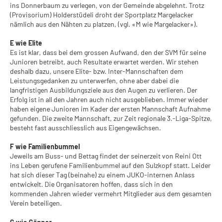
ins Donnerbaum zu verlegen, von der Gemeinde abgelehnt. Trotz
(Provisorium) Holderstüdeli droht der Sportplatz Margelacker
nämlich aus den Nähten zu platzen, (vgl. «M wie Margelacker»).
E wie Elite
Es ist klar, dass bei dem grossen Aufwand, den der SVM für seine
Junioren betreibt, auch Resultate erwartet werden. Wir stehen
deshalb dazu, unsere Elite- bzw. Inter-Mannschaften dem
Leistungsgedanken zu unterwerfen, ohne aber dabei die
langfristigen Ausbildungsziele aus den Augen zu verlieren. Der
Erfolg ist in all den Jahren auch nicht ausgeblieben. Immer wieder
haben eigene Junioren im Kader der ersten Mannschaft Aufnahme
gefunden. Die zweite Mannschaft, zur Zeit regionale 3.-Liga-Spitze,
besteht fast ausschliesslich aus Eigengewächsen.
F wie Familienbummel
Jeweils am Buss- und Bettag findet der seinerzeit von Reini Ott
ins Leben gerufene Familienbummel auf den Sulzkopf statt. Leider
hat sich dieser Tag (beinahe) zu einem JUKO-internen Anlass
entwickelt. Die Organisatoren hoffen, dass sich in den
kommenden Jahren wieder vermehrt Mitglieder aus dem gesamten
Verein beteiligen.