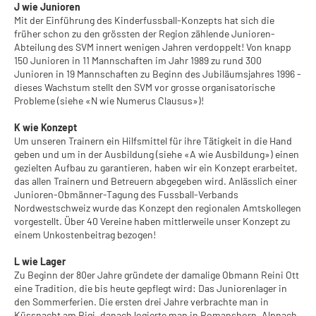
J wie Junioren
Mit der Einführung des Kinderfussball-Konzepts hat sich die
früher schon zu den grössten der Region zählende Junioren-
Abteilung des SVM innert wenigen Jahren verdoppelt! Von knapp
150 Junioren in 11 Mannschaften im Jahr 1989 zu rund 300
Junioren in 19 Mannschaften zu Beginn des Jubiläumsjahres 1996 -
dieses Wachstum stellt den SVM vor grosse organisatorische
Probleme (siehe «N wie Numerus Clausus»)!
K wie Konzept
Um unseren Trainern ein Hilfsmittel für ihre Tätigkeit in die Hand
geben und um in der Ausbildung (siehe «A wie Ausbildung») einen
gezielten Aufbau zu garantieren, haben wir ein Konzept erarbeitet,
das allen Trainern und Betreuern abgegeben wird. Anlässlich einer
Junioren-Obmänner-Tagung des Fussball-Verbands
Nordwestschweiz wurde das Konzept den regionalen Amtskollegen
vorgestellt. Über 40 Vereine haben mittlerweile unser Konzept zu
einem Unkostenbeitrag bezogen!
L wie Lager
Zu Beginn der 80er Jahre gründete der damalige Obmann Reini Ott
eine Tradition, die bis heute gepflegt wird: Das Juniorenlager in
den Sommerferien. Die ersten drei Jahre verbrachte man in
Küssnacht am Rigi, danach logierte man in Romanshorn, Alpnach,