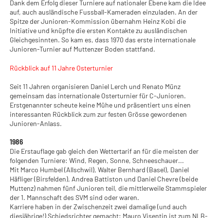
Dank dem Erfolg dieser Turniere auf nationaler Ebene kam die Idee
auf, auch ausländische Fussball-Kameraden einzuladen. An der
Spitze der Junioren-Kommission übernahm Heinz Kobi die
Initiative und knüpfte die ersten Kontakte zu ausländischen
Gleichgesinnten. So kam es, dass 1970 das erste internationale
Junioren-Turnier auf Muttenzer Boden stattfand.
Rückblick auf 11 Jahre Osterturnier
Seit 11 Jahren organisieren Daniel Lerch und Renato Münz
gemeinsam das internationale Osterturnier für C-Junioren.
Erstgenannter scheute keine Mühe und präsentiert uns einen
interessanten Rückblick zum zur festen Grösse gewordenen
Junioren-Anlass.
1986
Die Erstauflage gab gleich den Wettertarif an für die meisten der
folgenden Turniere: Wind, Regen, Sonne, Schneeschauer...
Mit Marco Humbel (Allschwil), Walter Bernhard (Basel), Daniel
Häfliger (Birsfelden), Andrea Battiston und Daniel Chevre (beide
Muttenz) nahmen fünf Junioren teil, die mittlerweile Stammspieler
der 1. Mannschaft des SVM sind oder waren.
Karriere haben in der Zwischenzeit zwei damalige (und auch
diesjährige!) Schiedsrichter gemacht: Mauro Visentin ist zum NLB-