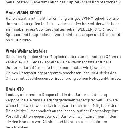
behaupteten: Siehe dazu auch das Kapitel «Stars und Sternchen»!
V wie VISAM-SPORT
Rene Visentin ist nicht nur ein langjähriges SVM-Mitglied, der alle
Juniorenkategorien in Muttenz durchlaufen hat; mittlerweile ist er
als Inhaber eines Sportgeschäftes neben WELLER-SPORT auch
Sponsor und Hauptlieferant von Trainingsanzügen und Dresses für
SVM-Junioren.
W wie Weihnachtsfeier
Dank den Spenden vieler Mitglieder, Eltern und sonstigen Gönnern
kann die JUKO jedes Jahr eine kleine Weihnachtsfeier für alle
Junioren durchführen. Neben einem Imbiss wird jeweils ein
kleines Unterhaltungsprogramm angeboten, das im Auftritt des
Chlaus mit abschliessender Bescherung seinen Höhepunkt findet.
X wie XTC
Ecstasy oder andere Drogen sind in der Juniorenabteilung
verpönt, da sie dem Leistungsgedanken widersprechen. Es wäre
wünschenswert, wenn sich in Zukunft noch mehr Mitglieder dem
Beispiel der 1. Mannschaft anschliessen, auf der Sportanlage ihre
Vorbildfunktion gegenüber den Junioren wahrzunehmen, indem
sie den Konsum von Alkohol und Nikotin auf ein Minimum
beschränken.