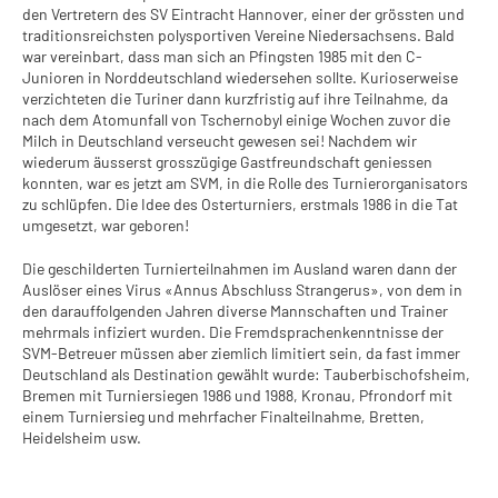
den Vertretern des SV Eintracht Hannover, einer der grössten und
traditionsreichsten polysportiven Vereine Niedersachsens. Bald
war vereinbart, dass man sich an Pfingsten 1985 mit den C-
Junioren in Norddeutschland wiedersehen sollte. Kurioserweise
verzichteten die Turiner dann kurzfristig auf ihre Teilnahme, da
nach dem Atomunfall von Tschernobyl einige Wochen zuvor die
Milch in Deutschland verseucht gewesen sei! Nachdem wir
wiederum äusserst grosszügige Gastfreundschaft geniessen
konnten, war es jetzt am SVM, in die Rolle des Turnierorganisators
zu schlüpfen. Die Idee des Osterturniers, erstmals 1986 in die Tat
umgesetzt, war geboren!
Die geschilderten Turnierteilnahmen im Ausland waren dann der
Auslöser eines Virus «Annus Abschluss Strangerus», von dem in
den darauffolgenden Jahren diverse Mannschaften und Trainer
mehrmals infiziert wurden. Die Fremdsprachenkenntnisse der
SVM-Betreuer müssen aber ziemlich limitiert sein, da fast immer
Deutschland als Destination gewählt wurde: Tauberbischofsheim,
Bremen mit Turniersiegen 1986 und 1988, Kronau, Pfrondorf mit
einem Turniersieg und mehrfacher Finalteilnahme, Bretten,
Heidelsheim usw.