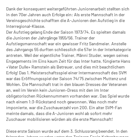
Dank der konsequent weitergeführten Juniorenarbeit stellten sich
in den 70er Jahren auch Erfolge ein: Als erste Mannschaft in der
Vereinsgeschichte schafften die A-Junioren den Aufstieg in die
Interregional-Klasse.
Der Aufstieg gelang Ende der Saison 1973/74. Es spielten damals
die Junioren der Jahrgänge 1955/56. Trainer der
Aufstiegsmannschaft war ein gewisser Fritz Sandmeier. Anstelle
des Jahrgangs 55 durften schliesslich die 57er in der Interkategorie
antreten. Weil der eigentliche Trainer, Männi Studer, wegen seines
Engagements im Eins kaum Zeit für das Inter hatte, füngierte Hans
«Vater Dulle» Ramstein als Betreuer, und dies mit beachtlichem
Erfolg! Das 1. Meisterschaftsspiel einer Intermannschaft des SVM
war das Eröffnungsspiel der Saison 74/75 zwischen Muttenz und
Wohlen. Die Mannschaft trat in den blauen Dresses der Veteranen
an, weil im Verein kein Junioren-Dress mit den im Inter
obligatorischen Rückennummern vorhanden war. Das Spiel wurde
nach einem 1:3-Rückstand noch gewonnen. Was noch mehr
imponierte, war die Zuschauerzahl von 200. Ein alter SVM-Fan
meinte damals, dass die A-Junioren wohl ab sofort mehr
Zuschauer mobilisieren würden als die erste Mannschaft!
Diese erste Saison wurde auf dem 3. Schlussrang beendet. In den
folgenden Jahren wurden unter den Trainern Erwin Kaltenbrunner