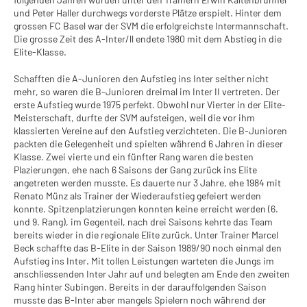
und Peter Haller durchwegs vorderste Plätze erspielt. Hinter dem
grossen FC Basel war der SVM die erfolgreichste Intermannschaft.
Die grosse Zeit des A-Inter/ll endete 1980 mit dem Abstieg in die
Elite-Klasse.
Schafften die A-Junioren den Aufstieg ins Inter seither nicht
mehr, so waren die B-Junioren dreimal im Inter II vertreten. Der
erste Aufstieg wurde 1975 perfekt. Obwohl nur Vierter in der Elite-
Meisterschaft, durfte der SVM aufsteigen, weil die vor ihm
klassierten Vereine auf den Aufstieg verzichteten. Die B-Junioren
packten die Gelegenheit und spielten während 6 Jahren in dieser
Klasse. Zwei vierte und ein fünfter Rang waren die besten
Plazierungen, ehe nach 6 Saisons der Gang zurück ins Elite
angetreten werden musste. Es dauerte nur 3 Jahre, ehe 1984 mit
Renato Münz als Trainer der Wiederaufstieg gefeiert werden
konnte. Spitzenplatzierungen konnten keine erreicht werden (6.
und 9. Rang), im Gegenteil, nach drei Saisons kehrte das Team
bereits wieder in die regionale Elite zurück. Unter Trainer Marcel
Beck schaffte das B-Elite in der Saison 1989/90 noch einmal den
Aufstieg ins Inter. Mit tollen Leistungen warteten die Jungs im
anschliessenden Inter Jahr auf und belegten am Ende den zweiten
Rang hinter Subingen. Bereits in der darauffolgenden Saison
musste das B-Inter aber mangels Spielern noch während der