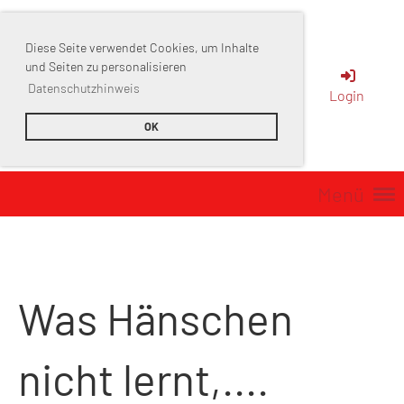
Diese Seite verwendet Cookies, um Inhalte
Sportverein
und Seiten zu personalisieren
Datenschutzhinweis
Login
Muttenz
OK
Menü
Was Hänschen
nicht lernt,....