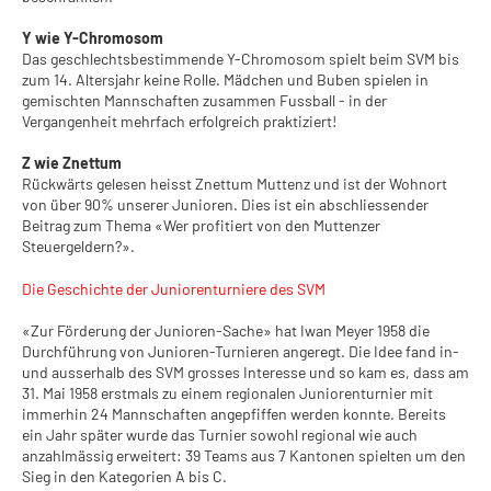
Y wie Y-Chromosom
Das geschlechtsbestimmende Y-Chromosom spielt beim SVM bis
zum 14. Altersjahr keine Rolle. Mädchen und Buben spielen in
gemischten Mannschaften zusammen Fussball - in der
Vergangenheit mehrfach erfolgreich praktiziert!
Z wie Znettum
Rückwärts gelesen heisst Znettum Muttenz und ist der Wohnort
von über 90% unserer Junioren. Dies ist ein abschliessender
Beitrag zum Thema «Wer profitiert von den Muttenzer
Steuergeldern?».
Die Geschichte der Juniorenturniere des SVM
«Zur Förderung der Junioren-Sache» hat Iwan Meyer 1958 die
Durchführung von Junioren-Turnieren angeregt. Die Idee fand in-
und ausserhalb des SVM grosses Interesse und so kam es, dass am
31. Mai 1958 erstmals zu einem regionalen Juniorenturnier mit
immerhin 24 Mannschaften angepfiffen werden konnte. Bereits
ein Jahr später wurde das Turnier sowohl regional wie auch
anzahlmässig erweitert: 39 Teams aus 7 Kantonen spielten um den
Sieg in den Kategorien A bis C.