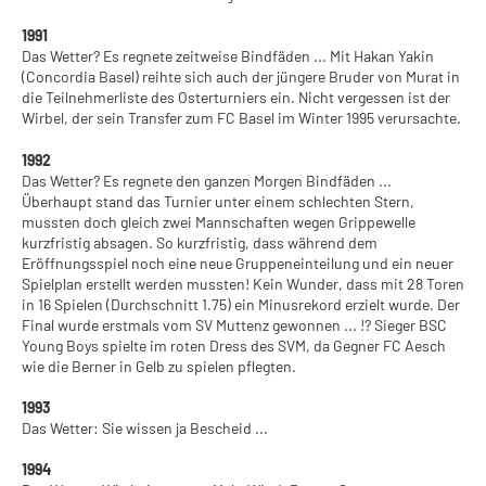
1991
Das Wetter? Es regnete zeitweise Bindfäden ... Mit Hakan Yakin
(Concordia Basel) reihte sich auch der jüngere Bruder von Murat in
die Teilnehmerliste des Osterturniers ein. Nicht vergessen ist der
Wirbel, der sein Transfer zum FC Basel im Winter 1995 verursachte.
1992
Das Wetter? Es regnete den ganzen Morgen Bindfäden ...
Überhaupt stand das Turnier unter einem schlechten Stern,
mussten doch gleich zwei Mannschaften wegen Grippewelle
kurzfristig absagen. So kurzfristig, dass während dem
Eröffnungsspiel noch eine neue Gruppeneinteilung und ein neuer
Spielplan erstellt werden mussten! Kein Wunder, dass mit 28 Toren
in 16 Spielen (Durchschnitt 1.75) ein Minusrekord erzielt wurde. Der
Final wurde erstmals vom SV Muttenz gewonnen ... !? Sieger BSC
Young Boys spielte im roten Dress des SVM, da Gegner FC Aesch
wie die Berner in Gelb zu spielen pflegten.
1993
Das Wetter: Sie wissen ja Bescheid ...
1994