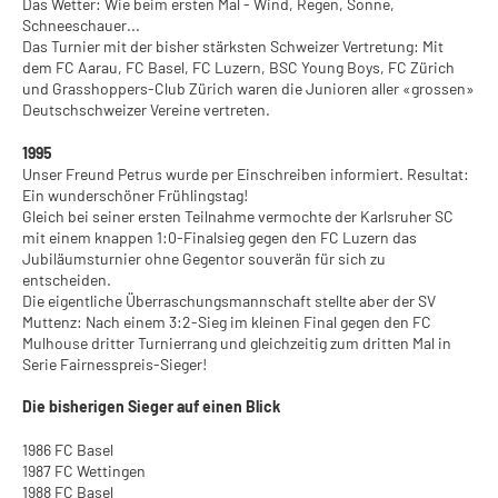
Das Wetter: Wie beim ersten Mal - Wind, Regen, Sonne,
Schneeschauer...
Das Turnier mit der bisher stärksten Schweizer Vertretung: Mit
dem FC Aarau, FC Basel, FC Luzern, BSC Young Boys, FC Zürich
und Grasshoppers-Club Zürich waren die Junioren aller «grossen»
Deutschschweizer Vereine vertreten.
1995
Unser Freund Petrus wurde per Einschreiben informiert. Resultat:
Ein wunderschöner Frühlingstag!
Gleich bei seiner ersten Teilnahme vermochte der Karlsruher SC
mit einem knappen 1:0-Finalsieg gegen den FC Luzern das
Jubiläumsturnier ohne Gegentor souverän für sich zu
entscheiden.
Die eigentliche Überraschungsmannschaft stellte aber der SV
Muttenz: Nach einem 3:2-Sieg im kleinen Final gegen den FC
Mulhouse dritter Turnierrang und gleichzeitig zum dritten Mal in
Serie Fairnesspreis-Sieger!
Die bisherigen Sieger auf einen Blick
1986 FC Basel
1987 FC Wettingen
1988 FC Basel