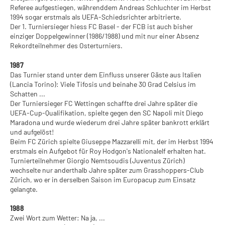
Referee aufgestiegen, währenddem Andreas Schluchter im Herbst
1994 sogar erstmals als UEFA-Schiedsrichter arbitrierte.
Der 1. Turniersieger hiess FC Basel - der FCB ist auch bisher
einziger Doppelgewinner (1986/1988) und mit nur einer Absenz
Rekordteilnehmer des Osterturniers.
1987
Das Turnier stand unter dem Einfluss unserer Gäste aus Italien
(Lancia Torino): Viele Tifosis und beinahe 30 Grad Celsius im
Schatten ...
Der Turniersieger FC Wettingen schaffte drei Jahre später die
UEFA-Cup-Qualifikation, spielte gegen den SC Napoli mit Diego
Maradona und wurde wiederum drei Jahre später bankrott erklärt
und aufgelöst!
Beim FC Zürich spielte Giuseppe Mazzarelli mit, der im Herbst 1994
erstmals ein Aufgebot für Roy Hodgon's Nationalelf erhalten hat.
Turnierteilnehmer Giorgio Nemtsoudis (Juventus Zürich)
wechselte nur anderthalb Jahre später zum Grasshoppers-Club
Zürich, wo er in derselben Saison im Europacup zum Einsatz
gelangte.
1988
Zwei Wort zum Wetter: Na ja, ...