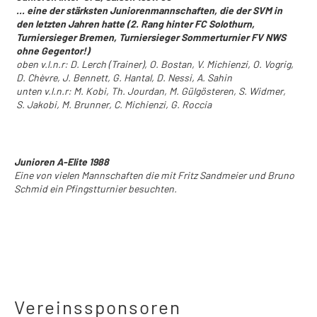
... eine der stärksten Juniorenmannschaften, die der SVM in
den letzten Jahren hatte (2. Rang hinter FC Solothurn,
Turniersieger Bremen, Turniersieger Sommerturnier FV NWS
ohne Gegentor!)
oben v.l.n.r: D. Lerch (Trainer), O. Bostan, V. Michienzi, O. Vogrig,
D. Chèvre, J. Bennett, G. Hantal, D. Nessi, A. Sahin
unten v.l.n.r: M. Kobi, Th. Jourdan, M. Gülgösteren, S. Widmer,
S. Jakobi, M. Brunner, C. Michienzi, G. Roccia
Junioren A-Elite 1988
Eine von vielen Mannschaften die mit Fritz Sandmeier und Bruno
Schmid ein Pfingstturnier besuchten.
Vereinssponsoren