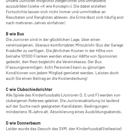
unsere Junioren möglichst zielgerichtet und umfassend
auszubilden (siehe «K wie Konzept»). Die dabei erzielten
Fortschritte lassen sich nicht immer und unmittelbar an
Resultaten und Ranglisten ablesen, die Ernte lässt sich häufig erst
nach mehreren Jahren einfahren!
B wie Bus
Die Junioren sind in der glücklichen Lage, über einen
vereinseigenen, überaus komfortablen Mitsubishi-Bus der Garage
Kradolfer zu verfügen. Die jährlichen Kosten in der Höhe von
beinahe 10'000 Franken werden etwa zur Hälfte von Sponsoren
gedeckt, den Rest begleicht die Vereinskasse. Der Bus
(Fassungsvermögen: Acht Personen) kann zu günstigen
Konditionen von jedem Mitglied gemietet werden. Leisten doch
auch Sie einen Beitrag an die Kostendeckung!
C wie Clubschiedsrichter
Alle Spiele des Kinderfussballs (Junioren D, E und F) werden von
clubeigenen Referees geleitet. Die Juniorenabteilung ist laufend
auf der Suche nach geeigneten Kandidaten. Bedingungen:
mindestens 16 Jahre alt, Absolvierung eines Ausbildungsabends.
D wie Donnerbaum
Leider wurde das Gesuch des SVM, den Kinderfussball (teilweise)