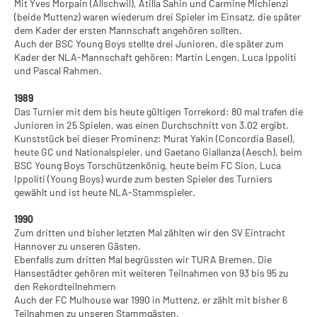
Mit Yves Morpain (Allschwil), Atilla Sahin und Carmine Michienzi
(beide Muttenz) waren wiederum drei Spieler im Einsatz, die später
dem Kader der ersten Mannschaft angehören sollten.
Auch der BSC Young Boys stellte drei Junioren, die später zum
Kader der NLA-Mannschaft gehören: Martin Lengen, Luca Ippoliti
und Pascal Rahmen.
1989
Das Turnier mit dem bis heute gültigen Torrekord: 80 mal trafen die
Junioren in 25 Spielen, was einen Durchschnitt von 3.02 ergibt.
Kunststück bei dieser Prominenz: Murat Yakin (Concordia Basel),
heute GC und Nationalspieler, und Gaetano Giallanza (Aesch), beim
BSC Young Boys Torschützenkönig, heute beim FC Sion, Luca
Ippoliti (Young Boys) wurde zum besten Spieler des Turniers
gewählt und ist heute NLA-Stammspieler.
1990
Zum dritten und bisher letzten Mal zählten wir den SV Eintracht
Hannover zu unseren Gästen.
Ebenfalls zum dritten Mal begrüssten wir TURA Bremen. Die
Hansestädter gehören mit weiteren Teilnahmen von 93 bis 95 zu
den Rekordteilnehmern
Auch der FC Mulhouse war 1990 in Muttenz, er zählt mit bisher 6
Teilnahmen zu unseren Stammgästen.