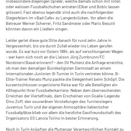
insbesondere diejenigen Spieler, welche damals schon mit roten
oder weissen Fussballschuhen antraten (Elber und Bobic lassen
grüssen). Fast ebenso legendär sind auch die nachfolgenden
Siegesfeiern im «Bad Cafe» zu Langenbrücken. Vor allem die
Betreuer Werner Scherrer, Fritz Sandmeier oder Mario Besutti
könnten davon ein Liedlein singen.
Leider geriet diese gute Sitte danach für rund zehn Jahre in
Vergessenheit, bis sie durch Zufall wieder ins Leben gerufen
wurde. Es war kurz vor Ostern 1984, als auf verschlungenen Wegen
- wer kann sich noch an die Liaison Jürg Zumbrunn/FC
Nordstern/Basel erinnern? - den SV Muttenz die Anfrage erreichte,
ob man den damaligen Bundesligisten Darmstadt an einem
internationalen Junioren-B-Turnier in Turin vertreten könne. B-
Elite-Trainer Renato Munz packte die Gelegenheit beim Schöpf. Die
kurzentschlossen organisierte Reise war für alle Beteiligten ein
Höhepunkt ihrer Fussballerkarriere: Neben dem überraschenden
Erreichen der Viertelfinals, dem Erscheinen von Goalie-Legende
Dino Zoff, den souveränen Vorstellungen des Turniersiegers
Juventus Turin und der eigenen Atmosphäre italienischer
Fussballplätze blieb vor allem die herzliche Gastfreundschaft des
Organisators GS Lancia Torino in bester Erinnerung.
Noch in Turin knüpften die Muttenzer Verantwortlichen Kontakt zu