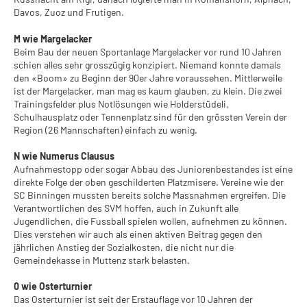
Davos, Zuoz und Frutigen.
M wie Margelacker
Beim Bau der neuen Sportanlage Margelacker vor rund 10 Jahren
schien alles sehr grosszügig konzipiert. Niemand konnte damals
den «Boom» zu Beginn der 90er Jahre voraussehen. Mittlerweile
ist der Margelacker, man mag es kaum glauben, zu klein. Die zwei
Trainingsfelder plus Notlösungen wie Holderstüdeli,
Schulhausplatz oder Tennenplatz sind für den grössten Verein der
Region (26 Mannschaften) einfach zu wenig.
N wie Numerus Clausus
Aufnahmestopp oder sogar Abbau des Juniorenbestandes ist eine
direkte Folge der oben geschilderten Platzmisere. Vereine wie der
SC Binningen mussten bereits solche Massnahmen ergreifen. Die
Verantwortlichen des SVM hoffen, auch in Zukunft alle
Jugendlichen, die Fussball spielen wollen, aufnehmen zu können.
Dies verstehen wir auch als einen aktiven Beitrag gegen den
jährlichen Anstieg der Sozialkosten, die nicht nur die
Gemeindekasse in Muttenz stark belasten.
0 wie Osterturnier
Das Osterturnier ist seit der Erstauflage vor 10 Jahren der