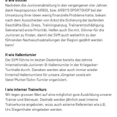
G wie Gönner
Nachdem die Juniorenabteilung in den vergangenen vier Jahren
dank Hauptsponsor ARBOL bzw. ARBY'S SPORTSHOP bei der
Umsetzung ihrer Ideen wenig finanzielle Probleme hatte, bekam
nach dem Ausscheiden von Arbol die Sicherung der laufenden
Geschäfte (Bus, Dress, Trainingsanzug, Trainerentschädigung,
Sekretariat) erste Priorität. Helfen auch Sie mit, Gönner für die
Junioren zu finden, damit der SVM auch weiterhin zu den
führenden Nachwuchsabteilungen der Region gezählt werden
kann!
H wie Hallenturnier
Der SVM führte im letzten Dezember bereits das zehnte
internationale Junioren-B-Hallenturnier in der Kriegacker-
Turnhalle durch. Daneben werden aber auch immer wieder
(interne) Hallenturniere für unsere Jüngsten sowie ein
Vater/Mutter/Sohn-Turnier organisiert.
I wie interner Trainerkurs
Wir legen grossen Wert auf eine möglichst gute Ausbildung unserer
Trainer und Betreuer. Deshalb werden jährlich zwei interne
Trainerkurse angeboten, wozu auch externe Referenten wie z.B.
Urs Siegenthaler eingeladen werden.