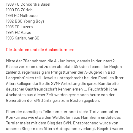
1989 FC Concordia Basel
1990 FC Zürich
1991 FC Mulhouse
1992 BSC Young Boys
1993 FC Luzern
1994 FC Aarau
1995 Karlsruher SC
Die Junioren und die Auslandturniere
Mitte der 70er nahmen die A-Junioren, damals in der lnter/2-
Klasse vertreten und zu den absolut stärksten Teams der Region
zählend, regelmässig am Pfingstturnier der A-Jugend in Bad
Langenbrücken teil. Jeweils untergebracht bei den Familien ihrer
Alterskollegen durfte die SVM-Vertretung die ganze Bandbreite
deutscher Gastfreundschaft kennenlernen ... Feuchtfröhliche
Anekdoten aus dieser Zeit werden gerne noch heute von der
Generation der «Mitfünfziger» zum Besten gegeben.
Einer der damaligen Teilnehmer erinnert sich: Trotz namhafter
Konkurrenz wie etwa den Waldhöfern aus Mannheim endete das
Turnier meist mit dem Sieg des SVM. Entsprechend wurde von
unseren Siegern des öftern Autogramme verlangt. Begehrt waren