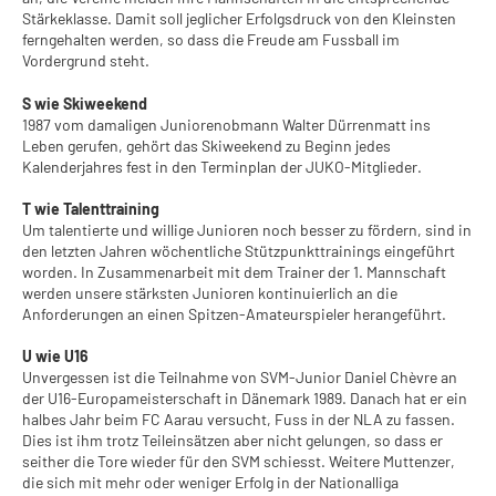
Stärkeklasse. Damit soll jeglicher Erfolgsdruck von den Kleinsten
ferngehalten werden, so dass die Freude am Fussball im
Vordergrund steht.
S wie Skiweekend
1987 vom damaligen Juniorenobmann Walter Dürrenmatt ins
Leben gerufen, gehört das Skiweekend zu Beginn jedes
Kalenderjahres fest in den Terminplan der JUKO-Mitglieder.
T wie Talenttraining
Um talentierte und willige Junioren noch besser zu fördern, sind in
den letzten Jahren wöchentliche Stützpunkttrainings eingeführt
worden. In Zusammenarbeit mit dem Trainer der 1. Mannschaft
werden unsere stärksten Junioren kontinuierlich an die
Anforderungen an einen Spitzen-Amateurspieler herangeführt.
U wie U16
Unvergessen ist die Teilnahme von SVM-Junior Daniel Chèvre an
der U16-Europameisterschaft in Dänemark 1989. Danach hat er ein
halbes Jahr beim FC Aarau versucht, Fuss in der NLA zu fassen.
Dies ist ihm trotz Teileinsätzen aber nicht gelungen, so dass er
seither die Tore wieder für den SVM schiesst. Weitere Muttenzer,
die sich mit mehr oder weniger Erfolg in der Nationalliga