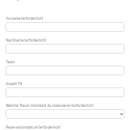
17:30
1. Mannschaft
17:30
1. Mannschaft
18:30
2. Mannschaft
18:15
2. Mannschaft
18:15
2. Mannschaft
Vorname (erforderlich)
Nachname (erforderlich)
Team
Anzahl TN
Welcher Raum möchtest du reservieren (erforderlich)
Reservationsdatum (erforderlich)