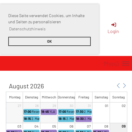
Diese Seite verwendet Cookies, um Inhalte
Sportverein
und Seiten zu personalisieren
Datenschutzhinweis
Login
Muttenz
OK
Menü
August 2026
Montag
Dienstag
Mittwoch
Donnerstag
Freitag
Samstag
Sonntag
27
28
29
30
31
01
02
17:00
Reservation 1. Mannschaft
18:45
YLA
17:00
Reservation 1. Mannschaft
17:30
2. Mannschaft
18:15
2. Mannschaft
18:15
2. Mannschaft
18:30
2. Mannschaft
03
04
05
06
07
08
09