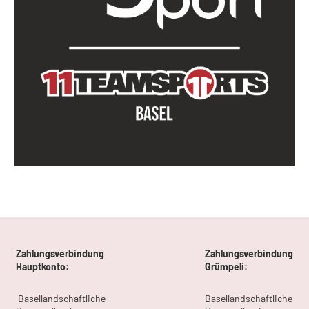
Zahlungsverbindung
Zahlungsverbindung
Hauptkonto:
Grümpeli:
Basellandschaftliche
Basellandschaftliche