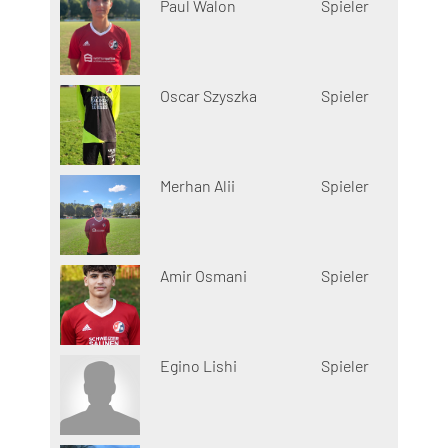
Paul Walon
Spieler
Oscar Szyszka
Spieler
Merhan Alii
Spieler
Amir Osmani
Spieler
Egino Lishi
Spieler