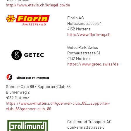
http://www.etavis.ch/kriegel-co/de
Florin AG
Hofackerstrasse 54
4132 Muttenz
http://www.florin-ag.ch
Getec Park.Swiss
Rothausstrasse 61
4132 Muttenz
https://www.getec.swiss/de
Gönner-Club 89 / Supporter-Club 66
Blumenweg 2
4132 Muttenz
https://www.svmuttenz.ch/goenner-club_89__supporter-
club_66/goenner-club_89
Grollimund Transport AG
Junkermattstrasse 8