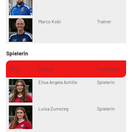
Marco Kobi
Trainer
Spielerin
Bild
Name
Funktion
Elisa Angela Achille
Spielerin
Luisa Zumsteg
Spielerin