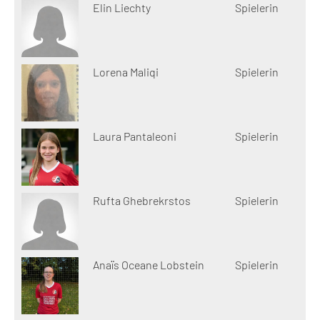
Elin Liechty
Spielerin
Lorena Maliqi
Spielerin
Laura Pantaleoni
Spielerin
Rufta Ghebrekrstos
Spielerin
Anaïs Oceane Lobstein
Spielerin