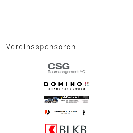
Vereinssponsoren