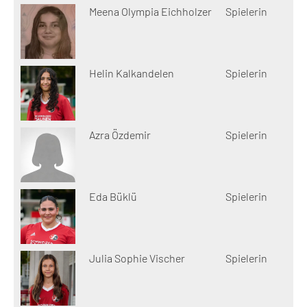
Meena Olympia Eichholzer
Spielerin
Helin Kalkandelen
Spielerin
Azra Özdemir
Spielerin
Eda Büklü
Spielerin
Julia Sophie Vischer
Spielerin