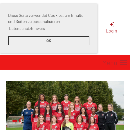
Diese Seite verwendet Cookies, um Inhalte
Sportverein
und Seiten zu personalisieren
Datenschutzhinweis
Login
Muttenz
OK
Menü